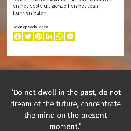
en het beste uit zichzelf en het team
kunnen halen.
Fa
T
Pi
Li
W
M
ce
wi
nt
n
h
e
b
tt
er
k
at
ss
o
er
e
e
s
e
o
st
dI
A
n
k
n
p
g
p
er
“Do not dwell in the past, do not
dream of the future, concentrate
the mind on the present
moment.”